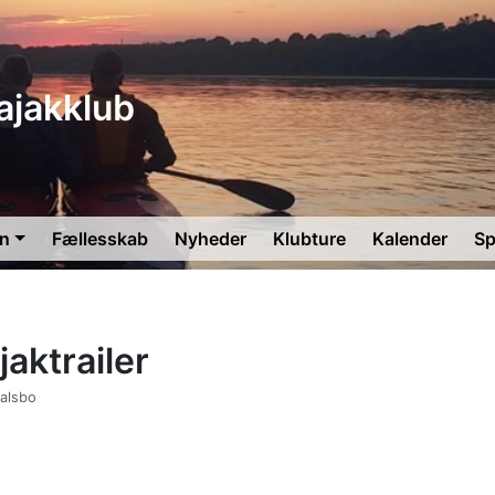
ajakklub
en
Fællesskab
Nyheder
Klubture
Kalender
Sp
jaktrailer
Galsbo