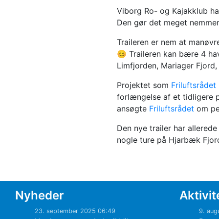
Viborg Ro- og Kajakklub ha
Den gør det meget nemmere 
Traileren er nem at manøvr
😊 Traileren kan bære 4 hav
Limfjorden, Mariager Fjord,
Projektet som
Friluftsrådet
forlængelse af et tidligere
ansøgte
Friluftsrådet
om pen
Den nye trailer har allered
nogle ture på Hjarbæk Fjor
Nyheder
Aktivit
23. september 2025 06:49
9. aug