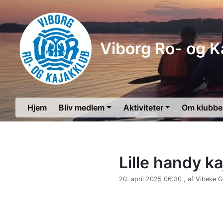
Viborg Ro- og K
Hjem
Bliv medlem
Aktiviteter
Om klubb
Lille handy ka
20. april 2025 06:30 , af Vibeke 