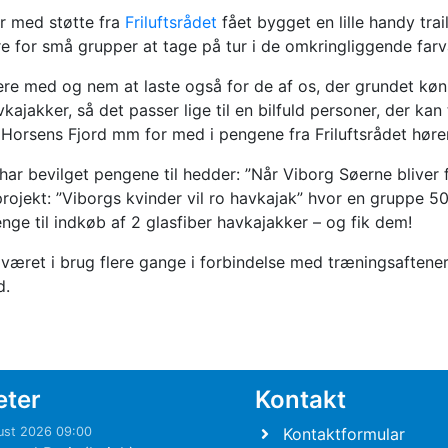
r med støtte fra
Friluftsrådet
fået bygget en lille handy trai
for små grupper at tage på tur i de omkringliggende farv
ere med og nem at laste også for de af os, der grundet køn
kajakker, så det passer lige til en bilfuld personer, der ka
 Horsens Fjord mm for med i pengene fra Friluftsrådet høre
har bevilget pengene til hedder: ”Når Viborg Søerne bliver f
 projekt: ”Viborgs kvinder vil ro havkajak” hvor en gruppe 5
ge til indkøb af 2 glasfiber havkajakker – og fik dem!
e været i brug flere gange i forbindelse med træningsaften
d.
eter
Kontakt
ust 2026 09:00
Kontaktformular