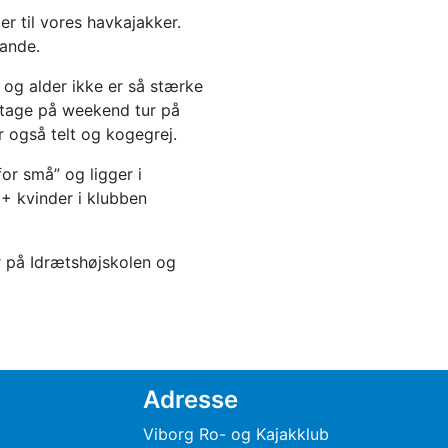
ler til vores havkajakker.
ande.
 og alder ikke er så stærke
n tage på weekend tur på
r også telt og kogegrej.
or små” og ligger i
0+ kvinder i klubben
er på Idrætshøjskolen og
Adresse
Viborg Ro- og Kajakklub