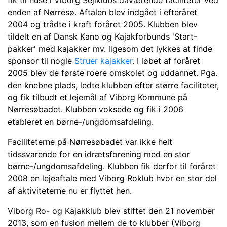
fik til huse i Viborg Sejlklubs daværende faciliteter ved
enden af Nørresø. Aftalen blev indgået i efteråret
2004 og trådte i kraft foråret 2005. Klubben blev
tildelt en af Dansk Kano og Kajakforbunds 'Start-
pakker' med kajakker mv. ligesom det lykkes at finde
sponsor til nogle
Struer kajakker
. I løbet af foråret
2005 blev de første roere omskolet og uddannet. Pga.
den knebne plads, ledte klubben efter større faciliteter,
og fik tilbudt et lejemål af Viborg Kommune på
Nørresøbadet. Klubben voksede og fik i 2006
etableret en børne-/ungdomsafdeling.
Faciliteterne på Nørresøbadet var ikke helt
tidssvarende for en idrætsforening med en stor
børne-/ungdomsafdeling. Klubben fik derfor til foråret
2008 en lejeaftale med Viborg Roklub hvor en stor del
af aktiviteterne nu er flyttet hen.
Viborg Ro- og Kajakklub blev stiftet den 21 november
2013, som en fusion mellem de to klubber (Viborg