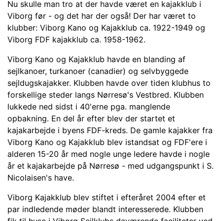
Nu skulle man tro at der havde været en kajakklub i
Viborg før - og det har der også! Der har været to
klubber: Viborg Kano og Kajakklub ca. 1922-1949 og
Viborg FDF kajakklub ca. 1958-1962.
Viborg Kano og Kajakklub havde en blanding af
sejlkanoer, turkanoer (canadier) og selvbyggede
sejldugskajakker. Klubben havde over tiden klubhus to
forskellige steder langs Nørresø's Vestbred. Klubben
lukkede ned sidst i 40'erne pga. manglende
opbakning. En del år efter blev der startet et
kajakarbejde i byens FDF-kreds. De gamle kajakker fra
Viborg Kano og Kajakklub blev istandsat og FDF'ere i
alderen 15-20 år med nogle unge ledere havde i nogle
år et kajakarbejde på Nørresø - med udgangspunkt i S.
Nicolaisen's have.
Viborg Kajakklub blev stiftet i efteråret 2004 efter et
par indledende møder blandt interesserede. Klubben