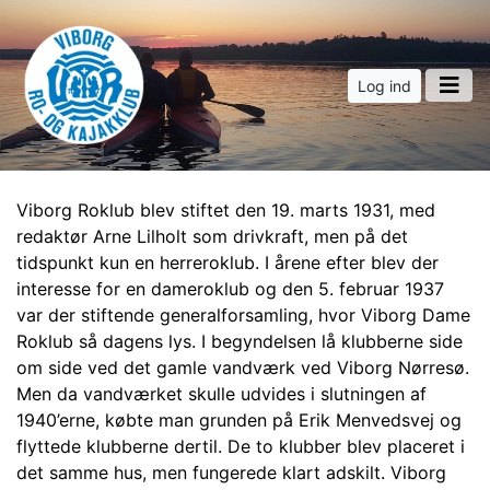
Log ind
Viborg Roklub blev stiftet den 19. marts 1931, med
redaktør Arne Lilholt som drivkraft, men på det
tidspunkt kun en herreroklub. I årene efter blev der
interesse for en dameroklub og den 5. februar 1937
var der stiftende generalforsamling, hvor Viborg Dame
Roklub så dagens lys. I begyndelsen lå klubberne side
om side ved det gamle vandværk ved Viborg Nørresø.
Men da vandværket skulle udvides i slutningen af
1940’erne, købte man grunden på Erik Menvedsvej og
flyttede klubberne dertil. De to klubber blev placeret i
det samme hus, men fungerede klart adskilt. Viborg